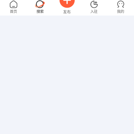
范先生
面议
08-05
不限区域
全职
研究生
首页
搜索
入驻
我的
发布
其他职位
俞女士
面议
08-04
不限区域
全职
本科
招聘信息
求职简历
教师
张女士
4000-5000元
08-04
不限区域
全职
大专
财务/会计
邓先生
3000-4000元
08-04
不限区域
全职
高中