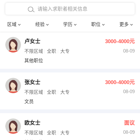
在校学生工作经验
本科
行政后勤
建筑装潢
确定
区域
经验
学历
职位
更多
三年以上工作经验
硕士
销售岗位
教师
卢女士
3000-4000元
四年以上工作经验
博士
文员
护士
08-09
不限区域
全职
大专
五年以上工作经验
财务会计
传单派发
其他职位
十年以上工作经验
超市零售
促销导购
张女士
3000-4000元
网络IT
保健按摩
08-09
不限区域
全职
大专
文员
快递员
前台接待
收银员
技术员/工程师
欧女士
面议
08-09
水电/机修
部门经理
不限区域
全职
大专